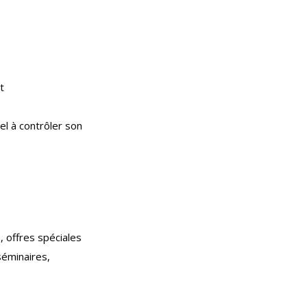
t
tel à contrôler son
, offres spéciales
séminaires,