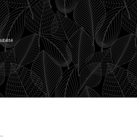
ibilité
….