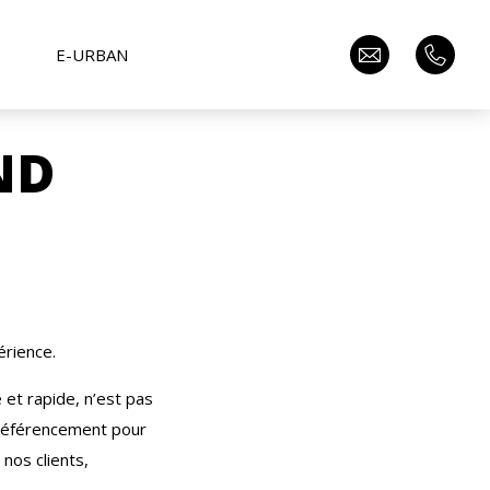
E-URBAN
ND
érience.
e et rapide, n’est pas
e référencement pour
 nos clients,