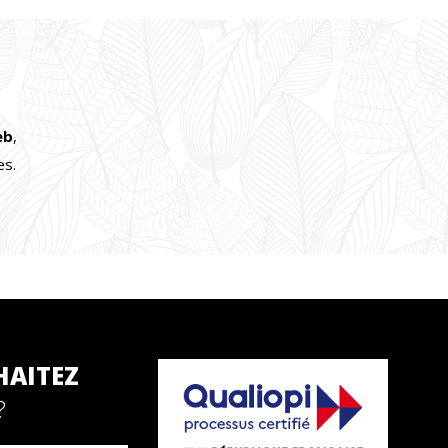
eb
,
es.
HAITEZ
?