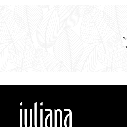
Po
co