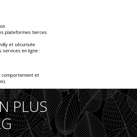
ion
es plateformes tierces
ndly et sécurisée
services en ligne :
ur comportement et
x).
N PLUS
RG