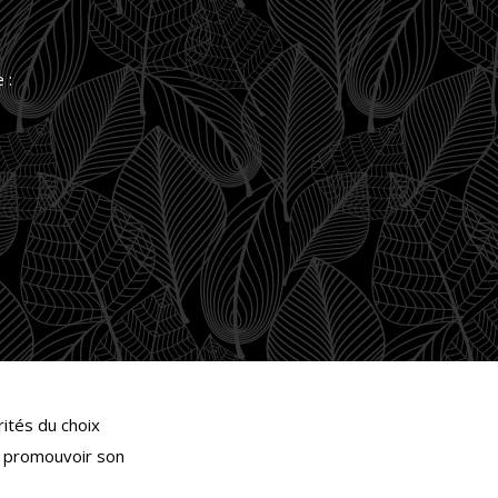
 :
rités du choix
ur promouvoir son