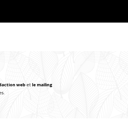
édaction web
et
le mailing
es.