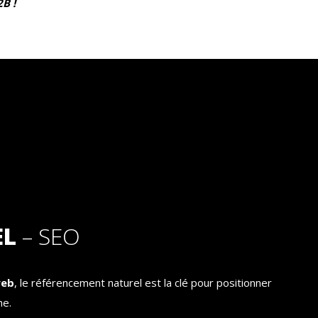
B !
EL
– SEO
web
, le référencement naturel est la clé pour positionner
he.