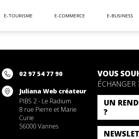
E-TOURISME
E-COMMERCE
E-BUSINESS
VOUS SOU
02 97 54 77 90
ÉCHANGER 
Juliana Web créateur
PIBS 2 - Le Radium
UN REND
8 rue Pierre et Marie
?
Curie
56000 Vannes
NEWSLET