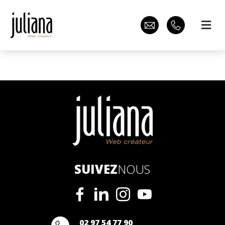
SUIVEZ
NOUS
02 97 54 77 90