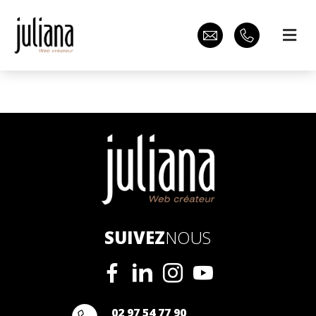
SUIVEZ
NOUS
02 97 54 77 90