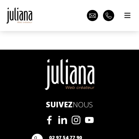
SUIVEZ
NOUS
02 97 54 77 90