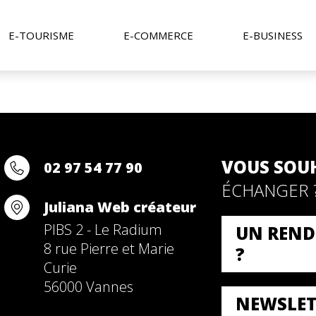
E-TOURISME
E-COMMERCE
E-BUSINESS
VOUS SOU
02 97 54 77 90
ÉCHANGER 
Juliana Web créateur
PIBS 2 - Le Radium
UN REND
8 rue Pierre et Marie
?
Curie
56000 Vannes
NEWSLET