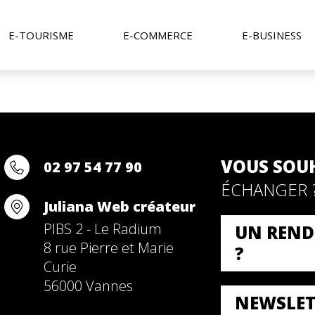
E-TOURISME
E-COMMERCE
E-BUSINESS
VOUS SOU
02 97 54 77 90
ÉCHANGER 
Juliana Web créateur
PIBS 2 - Le Radium
UN REND
8 rue Pierre et Marie
?
Curie
56000 Vannes
NEWSLET