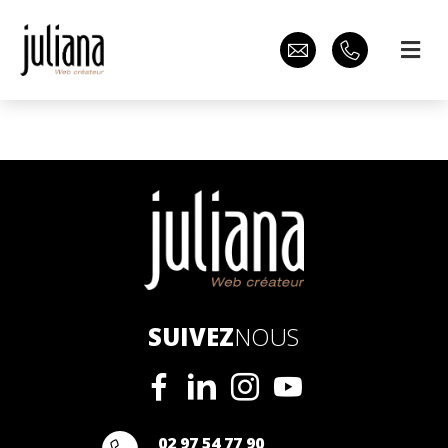
SUIVEZ
NOUS
02 97 54 77 90