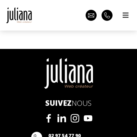
SUIVEZ
NOUS
02 97 54 77 90