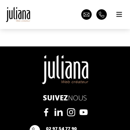
SUIVEZ
NOUS
02 97 54 77 90