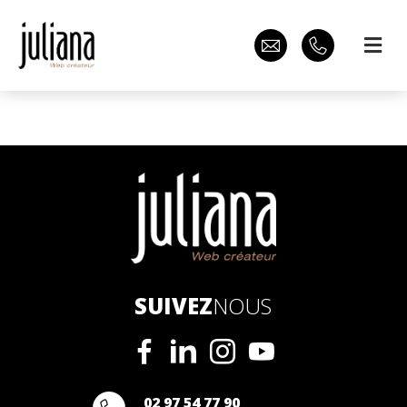
SUIVEZ
NOUS
02 97 54 77 90