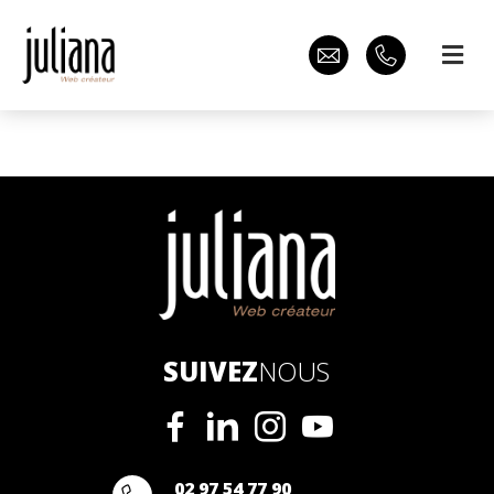
SUIVEZ
NOUS
02 97 54 77 90