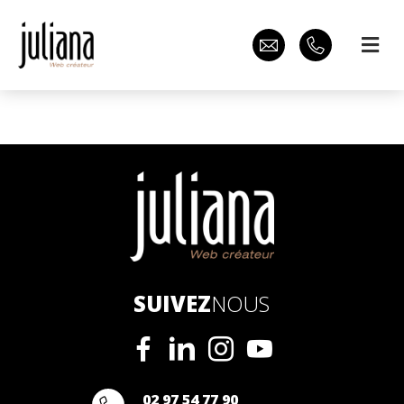
SUIVEZ
NOUS
02 97 54 77 90