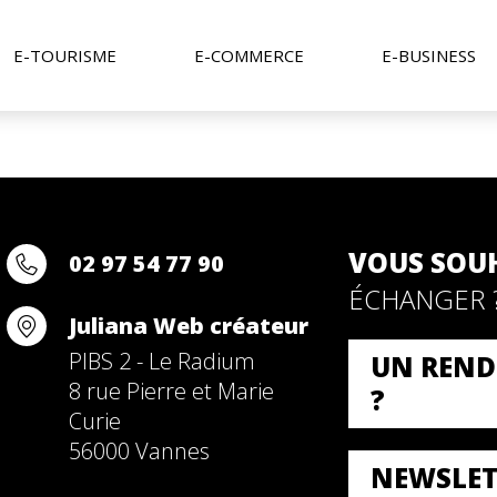
E-TOURISME
E-COMMERCE
E-BUSINESS
VOUS SOU
02 97 54 77 90
ÉCHANGER 
Juliana Web créateur
PIBS 2 - Le Radium
UN REND
8 rue Pierre et Marie
?
Curie
56000 Vannes
NEWSLET