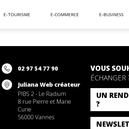
E-TOURISME
E-COMMERCE
E-BUSINESS
VOUS SOU
02 97 54 77 90
ÉCHANGER 
Juliana Web créateur
PIBS 2 - Le Radium
UN REND
8 rue Pierre et Marie
?
Curie
56000 Vannes
NEWSLET