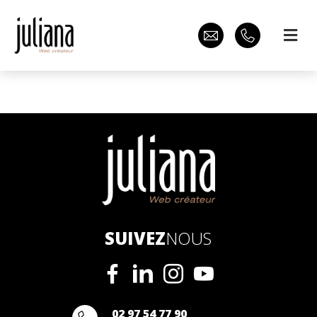
SUIVEZ
NOUS
02 97 54 77 90