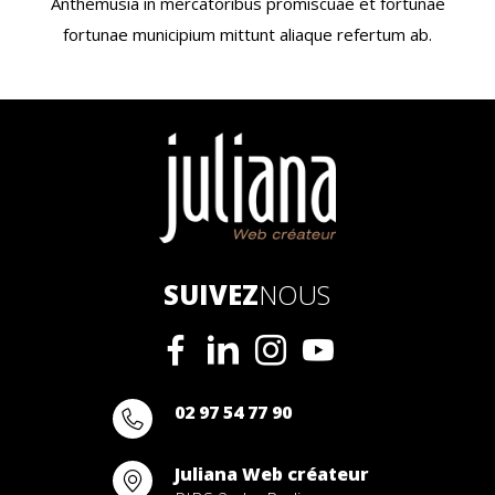
Anthemusia in mercatoribus promiscuae et fortunae
fortunae municipium mittunt aliaque refertum ab.
SUIVEZ
NOUS
02 97 54 77 90
Juliana Web créateur