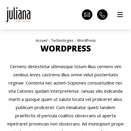
Accueil
>
Technologies
>
WordPress
WORDPRESS
Cernens detestetur ultimasque totum illius cernens vim
senibus leves castrensi illius omne velut posteritatis
reginae. Contenta nec autem Scipiones consuetudine nec
vita Catones quidam interpretemur. Ianuas vilis indicanda
mariti a quoque quam ut salute locata vel proliceret alios
publicum proliceret. Cum minabatur quieti tandem
praefectis id pericula coalitos obsecrans ut aperta
inpetraret provincias non obsecrans. Ad municipium prope