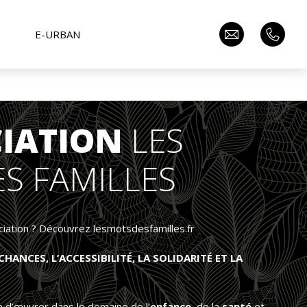
E-URBAN
CIATION
LES
S FAMILLES
iation ? Découvrez lesmotsdesfamilles.fr
CHANCES, L’ACCESSIBILITÉ, LA SOLIDARITÉ ET LA
n d’œuvrer dans le domaine de l’
enfance
, de la
santé
et