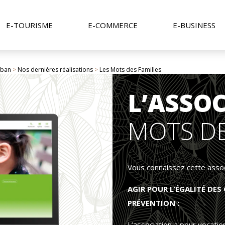
E-TOURISME
E-COMMERCE
E-BUSINESS
rban
>
Nos dernières réalisations
>
Les Mots des Familles
L’ASSO
MOTS DE
Vous connaissez cette assoc
AGIR POUR L’ÉGALITÉ DES 
PRÉVENTION :
L’association a pour vocatio